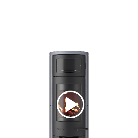
dio
io
m
tz