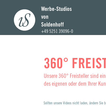
Werbe-Studios
von
Home
Soldenhoff
+49 5251 39096-0
Unternehm
Foto-Stud
360° FREIS
Kommunikations
Unsere 360° Freisteller sind e
3D-Studi
des eigenen oder dem Ihrer Ku
KI-Studi
Sollten unsere Videos nicht laden, ändern Sie b